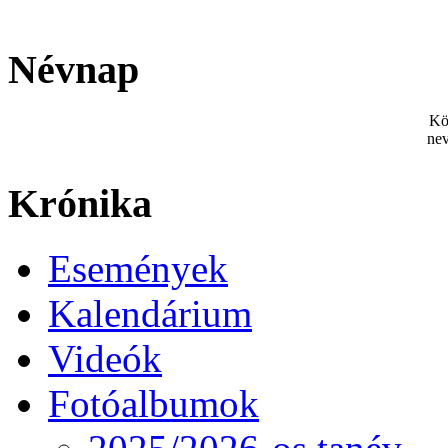
Névnap
Kö
nev
Krónika
Események
Kalendárium
Videók
Fotóalbumok