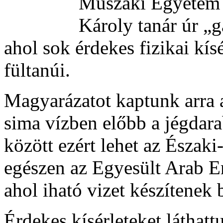
Műszaki Egyetem F
Károly tanár úr „ga
ahol sok érdekes fizikai kís
fültanúi.
Magyarázatot kaptunk arra 
sima vízben előbb a jégdara
között ezért lehet az Északi
egészen az Egyesült Arab E
ahol iható vizet készítenek 
Érdekes kísérleteket láthat