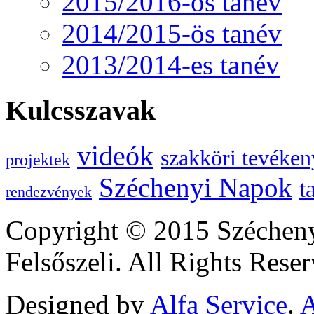
2015/2016-os tanév
2014/2015-ös tanév
2013/2014-es tanév
Kulcsszavak
videók
szakköri tevéken
projektek
Széchenyi Napok
t
rendezvények
Copyright © 2015 Szécheny
Felsőszeli. All Rights Reser
Designed by
Alfa Service
.
A