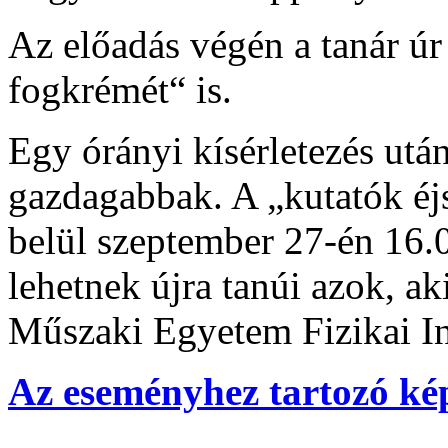
Az előadás végén a tanár úr 
fogkrémét“ is.
Egy órányi kísérletezés utá
gazdagabbak. A „kutatók éj
belül szeptember 27-én 16.0
lehetnek újra tanúi azok, ak
Műszaki Egyetem Fizikai In
Az eseményhez tartozó ké