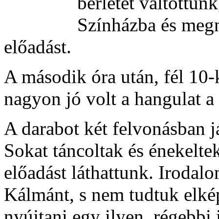
bérletet váltottu
Színházba és meg
előadást.
A második óra után, fél 10-
nagyon jó volt a hangulat a 
A darabot két felvonásban já
Sokat táncoltak és énekelte
előadást láthattunk. Irodal
Kálmánt, s nem tudtuk elké
nyújtani egy ilyen, régebbi