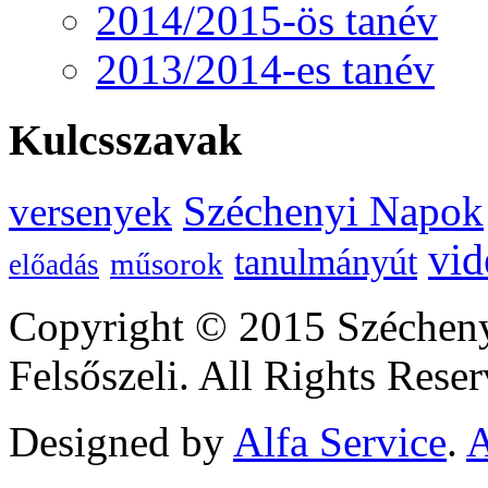
2014/2015-ös tanév
2013/2014-es tanév
Kulcsszavak
Széchenyi Napok
versenyek
vid
tanulmányút
műsorok
előadás
Copyright © 2015 Szécheny
Felsőszeli. All Rights Reser
Designed by
Alfa Service
.
A