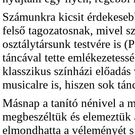
Számunkra kicsit érdekesebb
felső tagozatosnak, mivel s
osztálytársunk testvére is (
táncával tette emlékezetessé
klasszikus színházi előadás v
musicalre is, hiszen sok tán
Másnap a tanító nénivel a 
megbeszéltük és elemeztük 
elmondhatta a véleményét s 