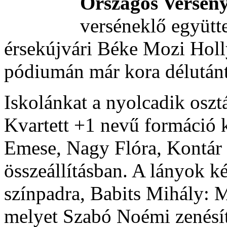
Országos Versen
verséneklő együtte
érsekújvári Béke Mozi Hol
pódiumán már kora délutánt
Iskolánkat a nyolcadik oszt
Kvartett +1 nevű formáció 
Emese, Nagy Flóra, Kontár
összeállításban. A lányok ké
színpadra, Babits Mihály: 
melyet Szabó Noémi zenésít