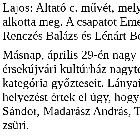
Lajos: Altató c. művét, me
alkotta meg. A csapatot E
Renczés Balázs és Lénárt Beá
Másnap, április 29-én nagy 
érsekújvári kultúrház nagyt
kategória győzteseit. Lánya
helyezést értek el úgy, hog
Sándor, Madarász András, T
zsűri.