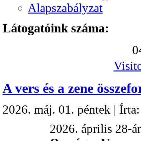
Alapszabályzat
Látogatóink száma:
0
Visit
A vers és a zene összef
2026. máj. 01. péntek
|
Írta
2026. április 28-án