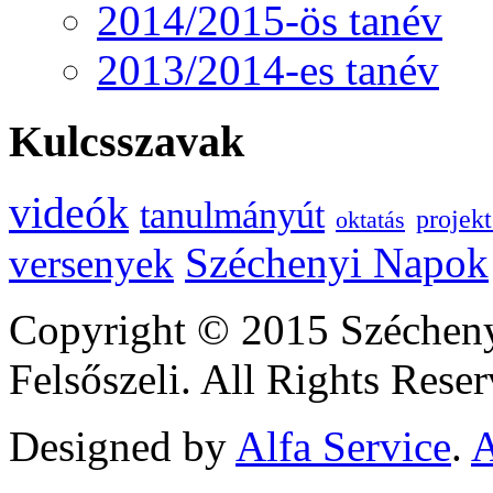
2014/2015-ös tanév
2013/2014-es tanév
Kulcsszavak
videók
tanulmányút
projek
oktatás
Széchenyi Napok
versenyek
Copyright © 2015 Szécheny
Felsőszeli. All Rights Reser
Designed by
Alfa Service
.
A