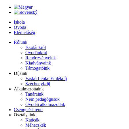
Iskola
Óvoda
Elérhetőség
Rólunk
Iskolánkról
Óvodánkról
Rendezvényeink
Kiadványaink
Támogatóink
Díjaink
Vaskó Lenke Emlékdíj
Széchenyi-díj
Alkalmazottaink
Tanáraink
Nem pedagógusok
Óvodai alkalmazottak
Csengetési rend
Osztályaink
Katicák
Méhecskék