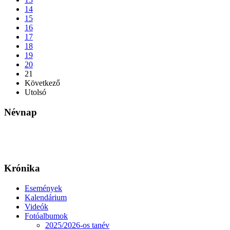
14
15
16
17
18
19
20
21
Következő
Utolsó
Névnap
Krónika
Események
Kalendárium
Videók
Fotóalbumok
2025/2026-os tanév