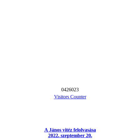
0
4
2
6
0
2
3
Visitors Counter
A János vitéz felolvasása
2022. szeptember 20.