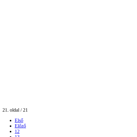
21. oldal / 21
Első
Előző
12
13