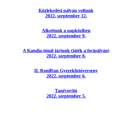
Közlekedési pályán voltunk
2022. szeptember 12.
Alkottunk a napköziben
2022. szeptember 9.
A Kandia-tónál jártunk (játék a focipályán)
2022. szeptember 8.
II. RoniRun Gyerekfutóverseny
2022. szeptember 6.
Tanévnyitó
2022. szeptember 5.