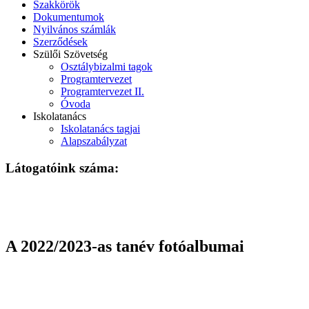
Szakkörök
Dokumentumok
Nyilvános számlák
Szerződések
Szülői Szövetség
Osztálybizalmi tagok
Programtervezet
Programtervezet II.
Óvoda
Iskolatanács
Iskolatanács tagjai
Alapszabályzat
Látogatóink száma:
A 2022/2023-as tanév fotóalbumai