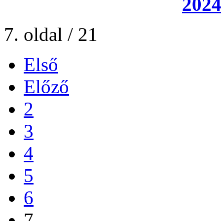
2024
7. oldal / 21
Első
Előző
2
3
4
5
6
7