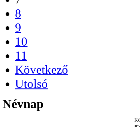
8
9
10
11
Következő
Utolsó
Névnap
Kö
nev