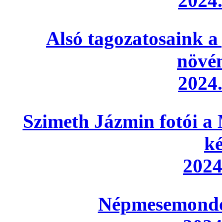
2024.
Alsó tagozatosaink a
növé
2024.
Szimeth Jázmin fotói a 
ké
2024
Népmesemondó